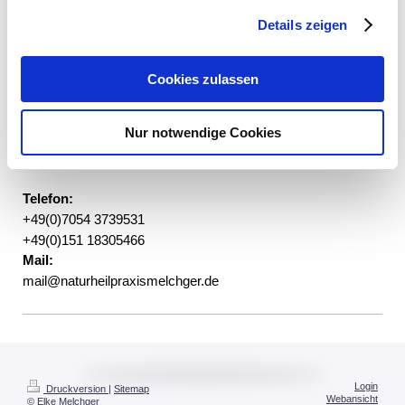
Details zeigen
Praxisadresse:
Cookies zulassen
Im Flöschle 21
72218 Wildberg-Sulz am Eck
Nur notwendige Cookies
Kontakt
Telefon:
+49(0)7054 3739531
+49(0)151 18305466
Mail:
mail@naturheilpraxismelchger.de
Login
Druckversion
|
Sitemap
Webansicht
© Elke Melchger