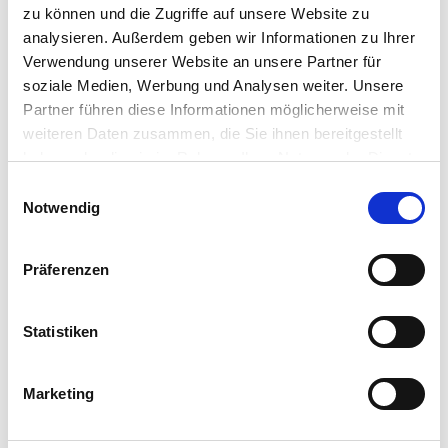
zu können und die Zugriffe auf unsere Website zu
Bienenstockluft
analysieren. Außerdem geben wir Informationen zu Ihrer
Honigmassage
Verwendung unserer Website an unsere Partner für
Phytotherapie
Ausleitungsverfahren
soziale Medien, Werbung und Analysen weiter. Unsere
Tuina-Gesichtsmassage
Partner führen diese Informationen möglicherweise mit
Begleittherapien zur Schulmedizin
weiteren Daten zusammen, die Sie ihnen bereitgestellt
Bienenwagen
haben oder die sie im Rahmen Ihrer Nutzung der Dienste
Leitbild des Bienenwagen
gesammelt haben.
Einwilligungsauswahl
GUT ZU WISSEN
Notwendig
INFOS zum Bienenwagen
Gästebuch
BUCHUNG
Präferenzen
Abenteuerideen und tolle Angebote
ANREISE
Galerie
Statistiken
Praxis
Bienenwagen
Vorträge und Veranstaltungen
Marketing
Pressestimmen
Kontakt
Impressum und Datenschutz