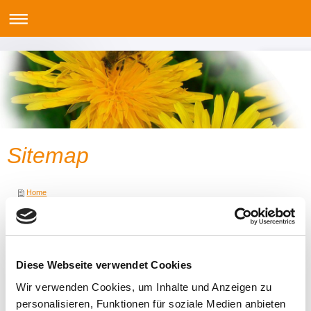
Sitemap
Home
Aktuelles
Therapien
Fastenwandern
Kneipp-Therapie
Diese Webseite verwendet Cookies
Ernährungsberatung
Dorn-Breuss-Methode
Wir verwenden Cookies, um Inhalte und Anzeigen zu
Fußreflexzonenmassage
personalisieren, Funktionen für soziale Medien anbieten
Apitherapie